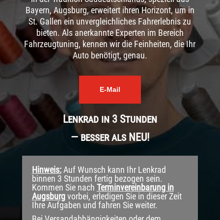
Bayern, Augsburg, erweitert ihren Horizont, um in
St. Gallen ein unvergleichliches Fahrerlebnis zu
bieten. Als anerkannte Experten im Bereich
Fahrzeugtuning, kennen wir die Feinheiten, die Ihr
Auto benötigt, genau.
E-Mail
Lenkrad in 3 Stunden
— besser als NEU!
Hinweis:
Auf Wunsch kann Ihr Lenkrad
binnen 3 Stunden fertig bezogen sein.
Kommen Sie nach
Terminvereinbarung in
Augsburg
vorbei, erledigen Sie in dieser Zeit
Ihre Aufgaben und fahren Sie weiter.
Bei Versandabhängigkeiten oder dem